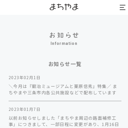
to
to
na
na
Information
お知らせ一覧
2023年02月1日
＼今月は『鍛冶ミュージアムと栗原信秀』特集／ ま
ちやまや三条市内各公共施設などで配布しています
2023年01月7日
以前お知らせしました「まちやま周辺の路面補修工
事」につきまして、一部日程に変更があり、1月16日