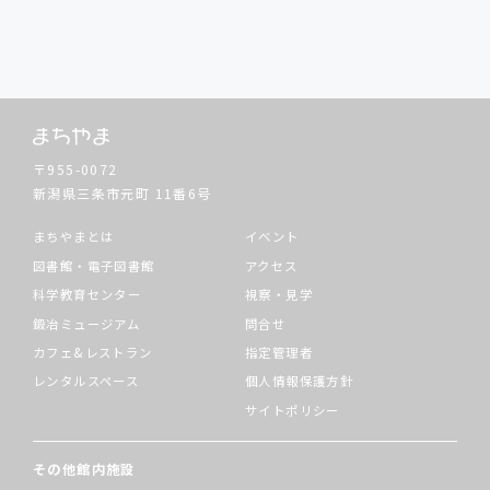
〒955-0072
新潟県三条市元町
11番6号
まちやまとは
イベント
図書館・電子図書館
アクセス
科学教育センター
視察・見学
鍛冶ミュージアム
問合せ
カフェ&レストラン
指定管理者
レンタルスペース
個人情報保護方針
サイトポリシー
その他館内施設