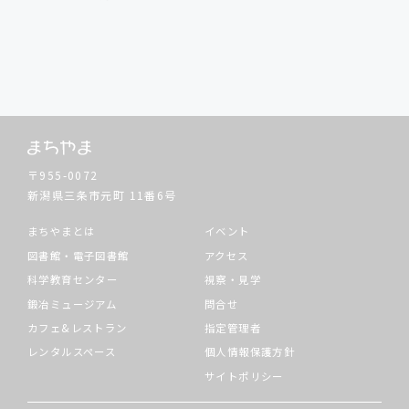
〒955-0072
新潟県三条市元町
11番6号
まちやまとは
イベント
図書館・電子図書館
アクセス
科学教育センター
視察・見学
鍛冶ミュージアム
問合せ
カフェ&レストラン
指定管理者
レンタルスペース
個人情報保護方針
サイトポリシー