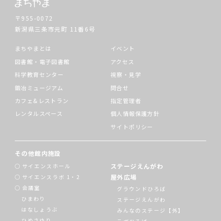
〒955-0072
新潟県三条市元町
11番6号
まちやまとは
イベント
図書館・電子図書館
アクセス
科学教育センター
視察・見学
鍛冶ミュージアム
問合せ
カフェ&レストラン
指定管理者
レンタルスペース
個人情報保護方針
サイトポリシー
その他館内施設
ステージえんがわ
サイエンスホール
屋外広場
サイエンスラボ 1・2
会議室
グラウンドひろば
ひまわり
ステージえんがわ
はなしょうぶ
みんなのステージ【外】
ひめさゆり