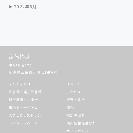
2022年6月
〒955-0072
新潟県三条市元町
11番6号
まちやまとは
イベント
図書館・電子図書館
アクセス
科学教育センター
視察・見学
鍛冶ミュージアム
問合せ
カフェ&レストラン
指定管理者
レンタルスペース
個人情報保護方針
サイトポリシー