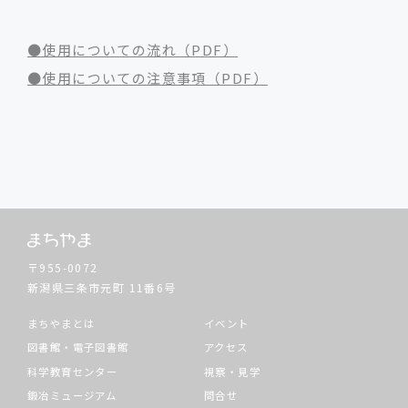
●使用についての流れ（PDF）
●使用についての注意事項（PDF）
〒955-0072
新潟県三条市元町
11番6号
まちやまとは
イベント
図書館・電子図書館
アクセス
科学教育センター
視察・見学
鍛冶ミュージアム
問合せ