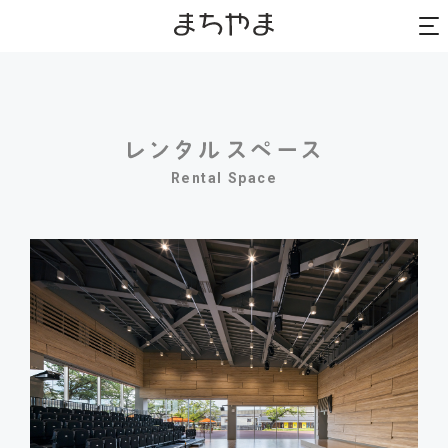
to
to
na
na
Rental Space