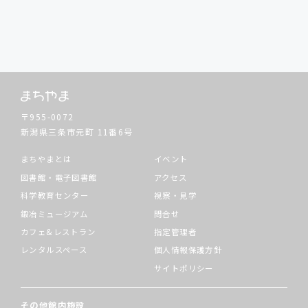
〒955-0072
新潟県三条市元町
11番6号
まちやまとは
イベント
図書館・電子図書館
アクセス
科学教育センター
視察・見学
鍛冶ミュージアム
問合せ
カフェ&レストラン
指定管理者
レンタルスペース
個人情報保護方針
サイトポリシー
その他館内施設