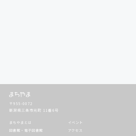
〒955-0072
新潟県三条市元町
11番6号
まちやまとは
イベント
図書館・電子図書館
アクセス