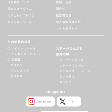
科学教育センター
視察・見学
鍛冶ミュージアム
問合せ
カフェ&レストラン
指定管理者
レンタルスペース
個人情報保護方針
サイトポリシー
その他館内施設
ステージえんがわ
サイエンスホール
屋外広場
サイエンスラボ 1・2
会議室
グラウンドひろば
ひまわり
ステージえんがわ
はなしょうぶ
みんなのステージ【外】
ひめさゆり
ラボひろば
通りドマ
SNS更新中！