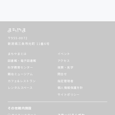
〒955-0072
新潟県三条市元町
11番6号
まちやまとは
イベント
図書館・電子図書館
アクセス
科学教育センター
視察・見学
鍛冶ミュージアム
問合せ
カフェ&レストラン
指定管理者
レンタルスペース
個人情報保護方針
サイトポリシー
その他館内施設
ステージえんがわ
サイエンスホール