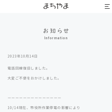
to
to
na
na
Information
2023年10月14日
電話回線復旧しました。
大変ご不便をおかけしました。
ーーーーーーーーーーーーーー
10/14現在、市役所作業停電の影響により