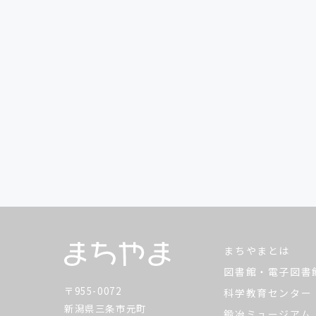
まちやまとは
図書館・電子図書
〒955-0072
科学教育センター
新潟県三条市元町
鍛冶ミュージアム