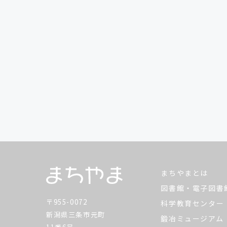
まちやまとは
図書館・電子図書
〒955-0072
科学教育センター
新潟県三条市元町
鍛冶ミュージアム