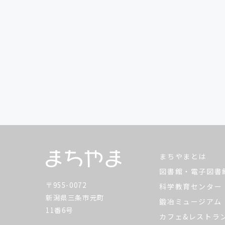
まちやまとは
図書館・電子図書
〒955-0072
科学教育センター
新潟県三条市元町
鍛冶ミュージアム
11番6号
カフェ&レストラ