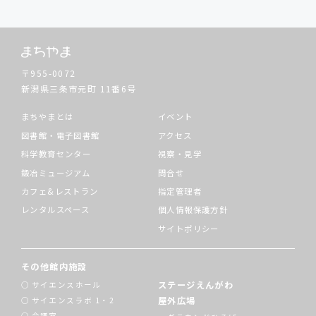
〒955-0072
新潟県三条市元町
11番6号
まちやまとは
イベント
図書館・電子図書館
アクセス
科学教育センター
視察・見学
鍛冶ミュージアム
問合せ
カフェ&レストラン
指定管理者
レンタルスペース
個人情報保護方針
サイトポリシー
その他館内施設
ステージえんがわ
サイエンスホール
屋外広場
サイエンスラボ 1・2
会議室