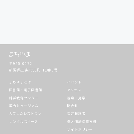
〒955-0072
新潟県三条市元町
11番6号
まちやまとは
イベント
図書館・電子図書館
アクセス
科学教育センター
視察・見学
鍛冶ミュージアム
問合せ
カフェ&レストラン
指定管理者
レンタルスペース
個人情報保護方針
サイトポリシー