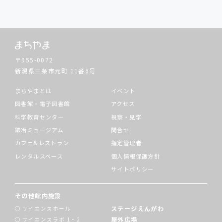
〒955-0072
新潟県三条市元町
11番6号
まちやまとは
イベント
図書館・電子図書館
アクセス
科学教育センター
視察・見学
鍛冶ミュージアム
問合せ
カフェ&レストラン
指定管理者
レンタルスペース
個人情報保護方針
サイトポリシー
その他館内施設
ステージえんがわ
サイエンスホール
屋外広場
サイエンスラボ 1・2