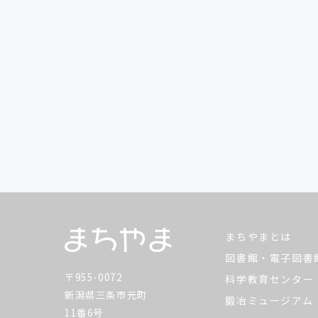
まちやまとは
図書館・電子図書
〒955-0072
科学教育センター
新潟県三条市元町
鍛冶ミュージアム
11番6号