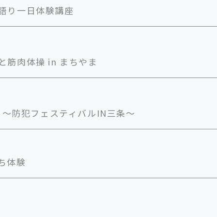
語り一日体験講座
筋肉体操 in まちやま
 ～防犯フェスティバルIN三条～
ち体験