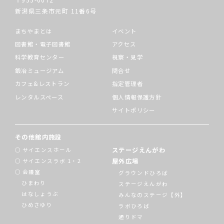
新潟県三条市元町
11番6号
まちやまとは
イベント
図書館・電子図書館
アクセス
科学教育センター
視察・見学
鍛冶ミュージアム
問合せ
カフェ&レストラン
指定管理者
レンタルスペース
個人情報保護方針
サイトポリシー
その他館内施設
ステージえんがわ
サイエンスホール
屋外広場
サイエンスラボ 1・2
会議室
グラウンドひろば
ひまわり
ステージえんがわ
はなしょうぶ
みんなのステージ【外】
ひめさゆり
ラボひろば
通りドマ