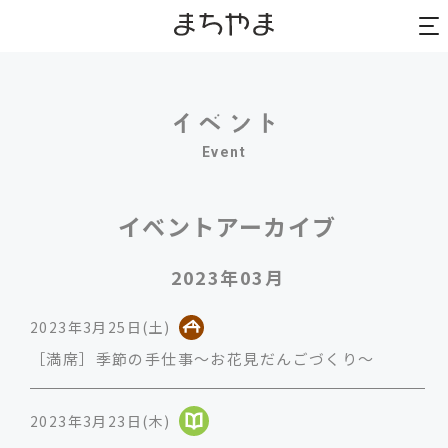
to
to
na
na
Event
イベントアーカイブ
2023年03月
2023年3月25日(土)
［満席］季節の手仕事～お花見だんごづくり～
2023年3月23日(木)