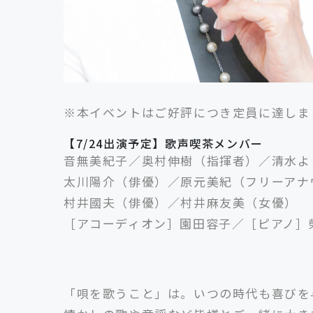
※本イベントはご好評につき定員に達しま
【7/24出演予定】歌声喫茶メンバー
音無美紀子／奥村伸樹（指揮者）／
清水よ
太川陽介（俳優）／
原元美紀（フリーアナ
村井國夫（俳優）／村井麻友美（女優）
［アコーディオン］園田容子／［ピアノ］
「唄を歌うこと」は。いつの時代も喜びを