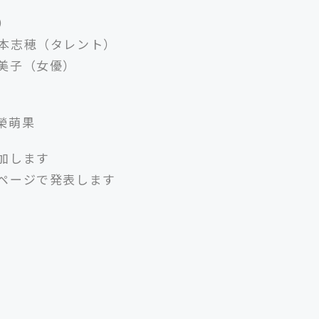
）
本志穂（タレント）
美子（女優）
榮萌果
加します
ページで発表します