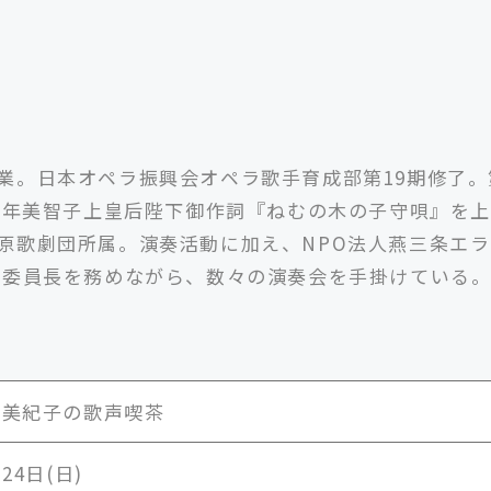
業。日本オペラ振興会オペラ歌手育成部第19期修了。
07年美智子上皇后陛下御作詞『ねむの木の子守唄』を
原歌劇団所属。
演奏活動に加え、NPO法人燕三条エ
行委員長を務めながら、数々の演奏会を手掛けている
無美紀子の歌声喫茶
月24日(日)