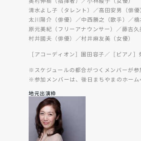
奥村伸樹（指揮者）／小林綾子（女優）
清水よし子（タレント）／高田安男（俳優
太川陽介（俳優）／中西勝之（歌手）／橋
原元美紀（フリーアナウンサー）／藤吉久
村井國夫（俳優）／村井麻友美（女優）
［アコーディオン］園田容子／［ピアノ］
※スケジュールの都合がつくメンバーが参
※参加メンバーは、後日まちやまのホーム
地元出演枠