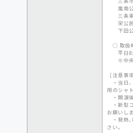
三条市中央
嵐南公民館
三条東公民
栄公民館（
下田公民館
○ 取扱
平日8:30
※中央公
［注意事
・当日、
用のシャ
・開演後
・新型コロ
お願いし
・発熱､
さい。