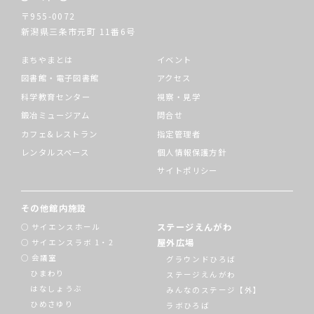
〒955-0072
新潟県三条市元町
11番6号
まちやまとは
イベント
図書館・電子図書館
アクセス
科学教育センター
視察・見学
鍛冶ミュージアム
問合せ
カフェ&レストラン
指定管理者
レンタルスペース
個人情報保護方針
サイトポリシー
その他館内施設
ステージえんがわ
サイエンスホール
屋外広場
サイエンスラボ 1・2
会議室
グラウンドひろば
ひまわり
ステージえんがわ
はなしょうぶ
みんなのステージ【外】
ひめさゆり
ラボひろば