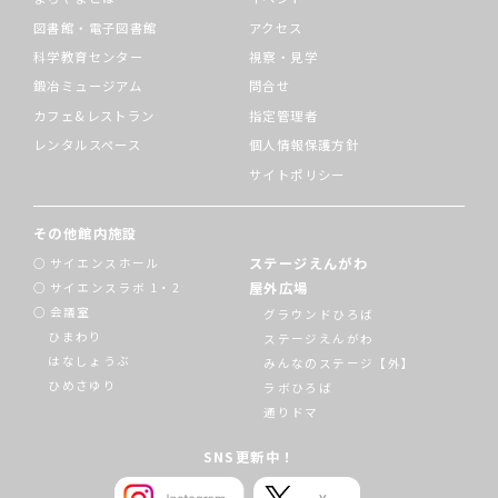
図書館・電子図書館
アクセス
科学教育センター
視察・見学
鍛冶ミュージアム
問合せ
カフェ&レストラン
指定管理者
レンタルスペース
個人情報保護方針
サイトポリシー
その他館内施設
ステージえんがわ
サイエンスホール
屋外広場
サイエンスラボ 1・2
会議室
グラウンドひろば
ひまわり
ステージえんがわ
はなしょうぶ
みんなのステージ【外】
ひめさゆり
ラボひろば
通りドマ
SNS更新中！