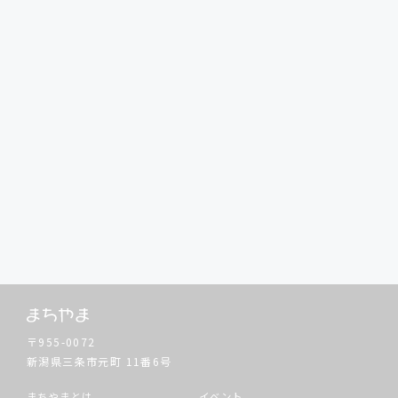
〒955-0072
新潟県三条市元町
11番6号
まちやまとは
イベント