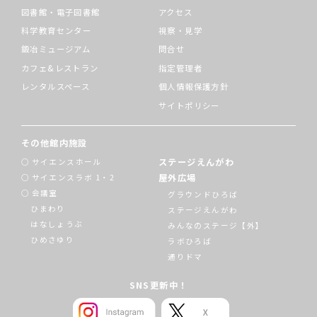
図書館・電子図書館
アクセス
科学教育センター
視察・見学
鍛冶ミュージアム
問合せ
カフェ&レストラン
指定管理者
レンタルスペース
個人情報保護方針
サイトポリシー
その他館内施設
ステージえんがわ
サイエンスホール
屋外広場
サイエンスラボ 1・2
会議室
グラウンドひろば
ひまわり
ステージえんがわ
はなしょうぶ
みんなのステージ【外】
ひめさゆり
ラボひろば
通りドマ
SNS更新中！