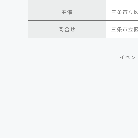
主催
三条市立
問合せ
三条市立図書
イベン