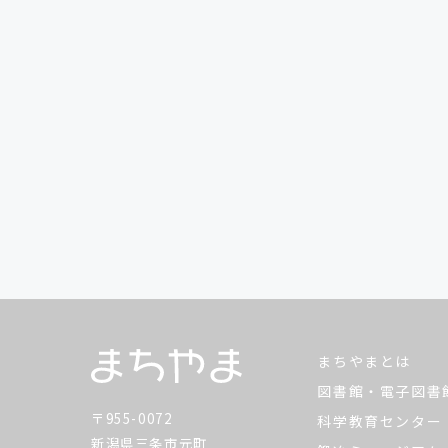
まちやまとは
図書館・電子図書
〒955-0072
科学教育センター
新潟県三条市元町