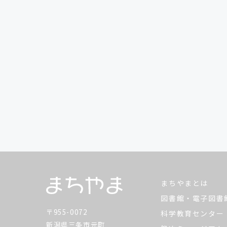
まちやまとは
図書館・電子図書
〒955-0072
科学教育センター
新潟県三条市元町