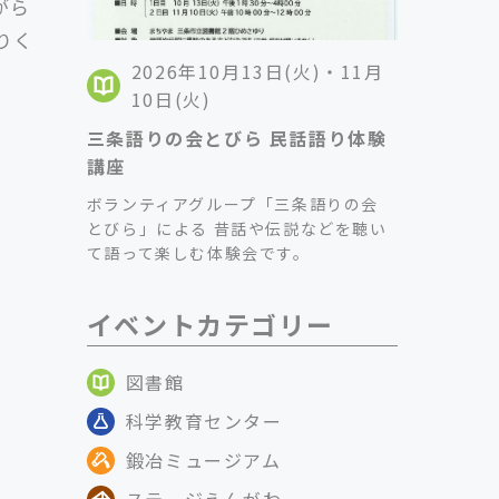
がら
りく
2026年10月13日(火)・11月
10日(火)
三条語りの会とびら 民話語り体験
講座
ボランティアグループ「三条語りの会
とびら」による 昔話や伝説などを聴い
て語って楽しむ体験会です。
イベントカテゴリー
図書館
科学教育センター
鍛冶ミュージアム
ステージえんがわ