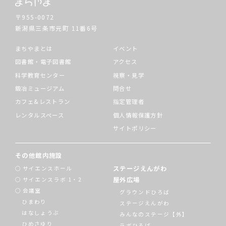
〒955-0072
新潟県三条市元町
11番6号
まちやまとは
イベント
図書館・電子図書館
アクセス
科学教育センター
視察・見学
鍛冶ミュージアム
問合せ
カフェ&レストラン
指定管理者
レンタルスペース
個人情報保護方針
サイトポリシー
その他館内施設
ステージえんがわ
サイエンスホール
屋外広場
サイエンスラボ 1・2
会議室
グラウンドひろば
ひまわり
ステージえんがわ
はなしょうぶ
みんなのステージ【外】
ひめさゆり
ラボひろば