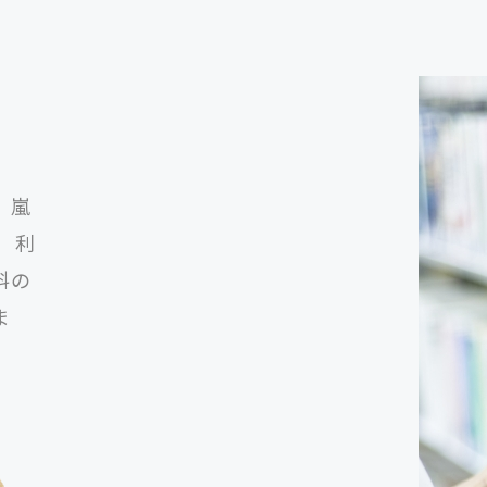
、嵐
 利
料の
ま