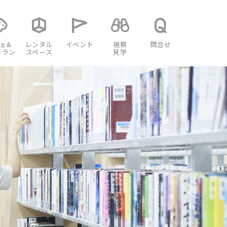
ェ&
レンタル
イベント
視察
問合せ
トラン
スペース
見学