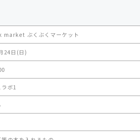
ok market ぶくぶくマーケット
月24日(日)
00
スラボ1
も
グ等の本を入れるもの