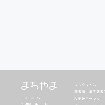
まちやまとは
図書館・電子図書
〒955-0072
科学教育センター
新潟県三条市元町