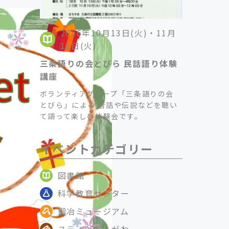
2026年10月13日(火)・11月
10日(火)
三条語りの会とびら 民話語り体験
講座
ボランティアグループ「三条語りの会
とびら」による 昔話や伝説などを聴い
て語って楽しむ体験会です。
イベントカテゴリー
図書館
科学教育センター
鍛冶ミュージアム
ステージえんがわ