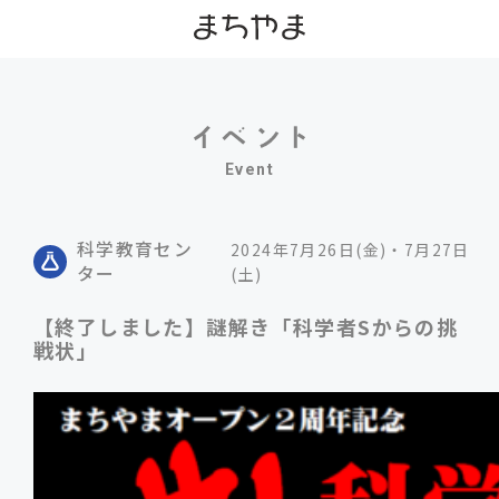
Event
科学教育セン
2024年7月26日(金)・7月27日
ター
(土)
【終了しました】謎解き「科学者Sからの挑
戦状」