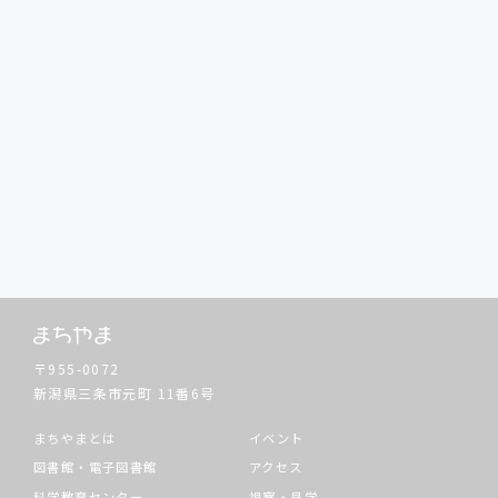
〒955-0072
新潟県三条市元町
11番6号
まちやまとは
イベント
図書館・電子図書館
アクセス
科学教育センター
視察・見学