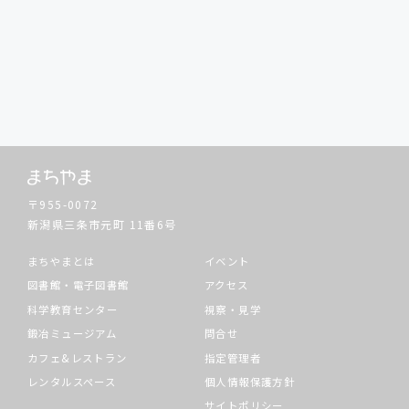
〒955-0072
新潟県三条市元町
11番6号
まちやまとは
イベント
図書館・電子図書館
アクセス
科学教育センター
視察・見学
鍛冶ミュージアム
問合せ
カフェ&レストラン
指定管理者
レンタルスペース
個人情報保護方針
サイトポリシー