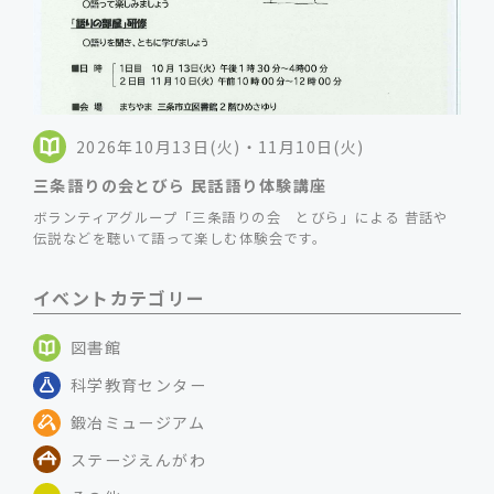
2026年10月13日(火)・11月10日(火)
三条語りの会とびら 民話語り体験講座
ボランティアグループ「三条語りの会 とびら」による 昔話や
伝説などを聴いて語って楽しむ体験会です。
イベントカテゴリー
図書館
科学教育センター
鍛冶ミュージアム
ステージえんがわ