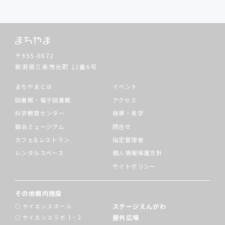
〒955-0072
新潟県三条市元町
11番6号
まちやまとは
イベント
図書館・電子図書館
アクセス
科学教育センター
視察・見学
鍛冶ミュージアム
問合せ
カフェ&レストラン
指定管理者
レンタルスペース
個人情報保護方針
サイトポリシー
その他館内施設
ステージえんがわ
サイエンスホール
屋外広場
サイエンスラボ 1・2