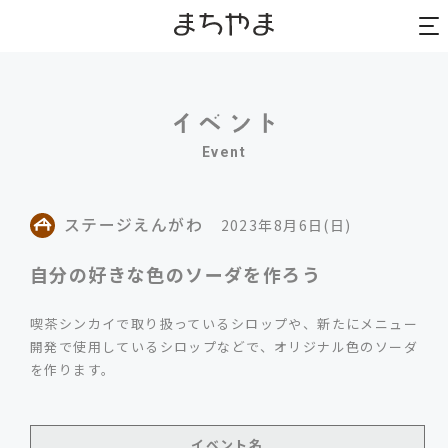
to
to
na
na
Event
ステージえんがわ
2023年8月6日(日)
自分の好きな色のソーダを作ろう
喫茶シンカイで取り扱っているシロップや、新たにメニュー
開発で使用しているシロップなどで、オリジナル色のソーダ
を作ります。
イベント名