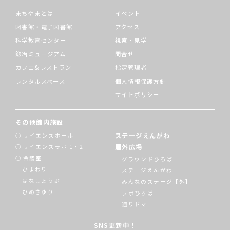
まちやまとは
イベント
図書館・電子図書館
アクセス
科学教育センター
視察・見学
鍛冶ミュージアム
問合せ
カフェ&レストラン
指定管理者
レンタルスペース
個人情報保護方針
サイトポリシー
その他館内施設
ステージえんがわ
サイエンスホール
屋外広場
サイエンスラボ 1・2
会議室
グラウンドひろば
ひまわり
ステージえんがわ
はなしょうぶ
みんなのステージ【外】
ひめさゆり
ラボひろば
通りドマ
SNS更新中！