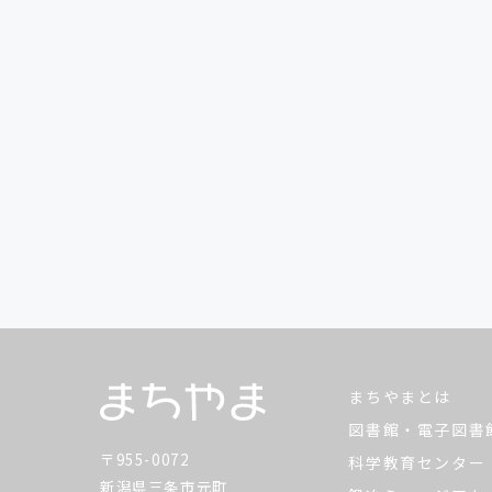
まちやまとは
図書館・電子図書
〒955-0072
科学教育センター
新潟県三条市元町