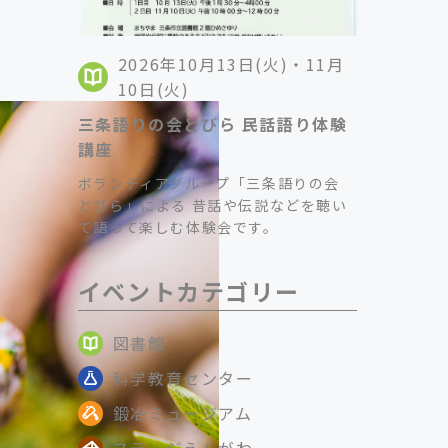
2026年10月13日(火)・11月
10日(火)
三条語りの会とびら 民話語り体験
講座
ボランティアグループ「三条語りの会
とびら」による 昔話や伝説などを聴い
て語って楽しむ体験会です。
イベントカテゴリー
図書館
科学教育センター
鍛冶ミュージアム
ステージえんがわ