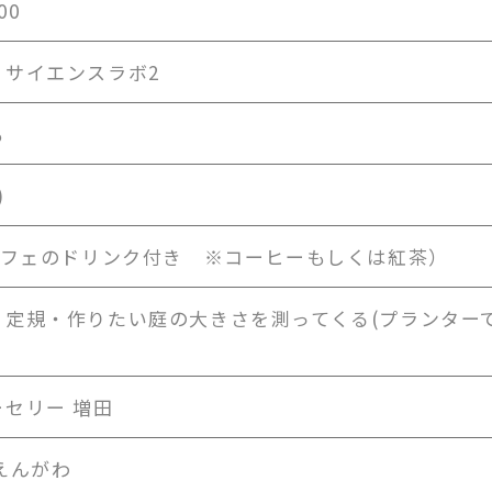
00
 サイエンスラボ2
も
)
（カフェのドリンク付き ※コーヒーもしくは紅茶）
・定規・作りたい庭の大きさを測ってくる(プランター
セリー 増田
えんがわ