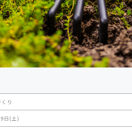
づくり
月9日(土)