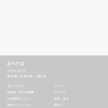
〒955-0072
新潟県三条市元町
11番6号
まちやまとは
イベント
図書館・電子図書館
アクセス
科学教育センター
視察・見学
鍛冶ミュージアム
問合せ