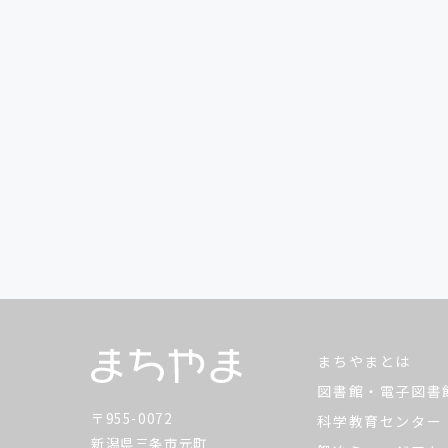
まちやまとは
図書館・電子図書
〒955-0072
科学教育センター
新潟県三条市元町