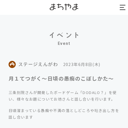
to
to
na
na
Event
ステージえんがわ
2023年6月8日(木)
月１てつがく〜日頃の愚痴のこぼしかた〜
三条別院さんが開発したボードゲーム「DODALO？」を使
い、様々なお題についてお坊さんと話し合いを行います。
日頃溜まっている愚痴や不満の落としどころや吐き出し方を
話し合います