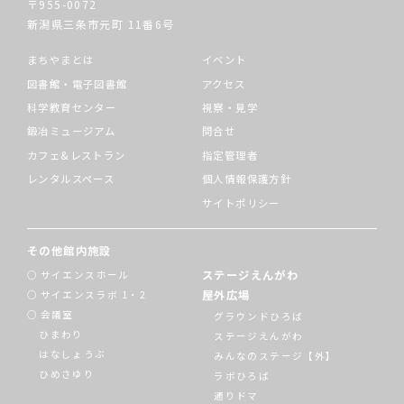
〒955-0072
新潟県三条市元町
11番6号
まちやまとは
イベント
図書館・電子図書館
アクセス
科学教育センター
視察・見学
鍛冶ミュージアム
問合せ
カフェ&レストラン
指定管理者
レンタルスペース
個人情報保護方針
サイトポリシー
その他館内施設
ステージえんがわ
サイエンスホール
屋外広場
サイエンスラボ 1・2
会議室
グラウンドひろば
ひまわり
ステージえんがわ
はなしょうぶ
みんなのステージ【外】
ひめさゆり
ラボひろば
通りドマ