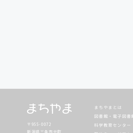
まちやまとは
図書館・電子図書
〒955-0072
科学教育センター
新潟県三条市元町