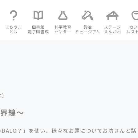
まちやま
図書館
科学教育
鍛冶
ステージ
カフ
とは
電子図書館
センター
ミュージアム
えんがわ
レス
火)
境界線〜
DALO？」を使い、様々なお題についてお坊さんと話