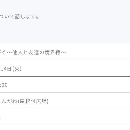
ついて話します。
がく〜他人と友達の境界線〜
月14日(火)
:00
んがわ(屋根付広場)
も