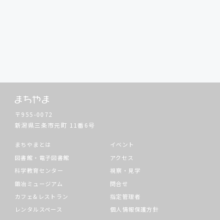
〒955-0072
新潟県三条市元町
11番6号
まちやまとは
イベント
図書館・電子図書館
アクセス
科学教育センター
視察・見学
鍛冶ミュージアム
問合せ
カフェ&レストラン
指定管理者
レンタルスペース
個人情報保護方針