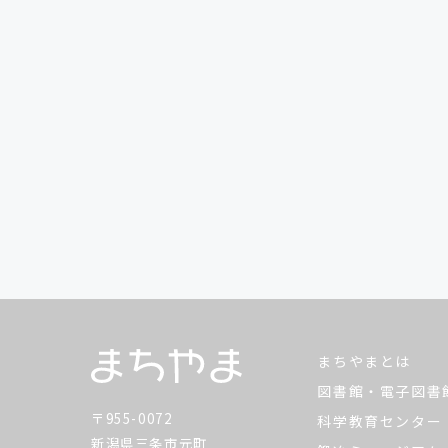
まちやまとは
図書館・電子図書
〒955-0072
科学教育センター
新潟県三条市元町