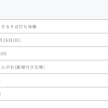
できるそば打ち体験
月16日(日)
:00
えんがわ(屋根付き広場）
も
着）