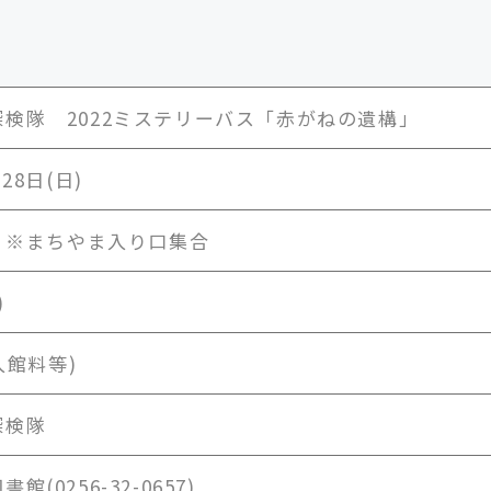
検隊 2022ミステリーバス「赤がねの遺構」
月28日(日)
発 ※まちやま入り口集合
)
(入館料等)
探検隊
館(0256-32-0657)