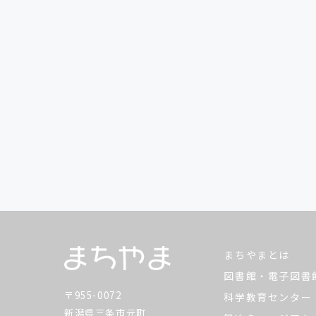
まちやまとは
図書館・電子図書
〒955-0072
科学教育センター
新潟県三条市元町