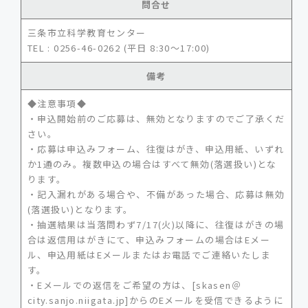
問合せ
三条市立科学教育センター
TEL : 0256-46-0262 (平日 8:30～17:00)
備考
◆注意事項◆
・申込開始前のご応募は、無効となりますのでご了承くだ
さい。
・応募は申込みフォーム、往復はがき、申込用紙、いずれ
か1通のみ。複数申込の場合はすべて無効(落選扱い)とな
ります。
・記入漏れがある場合や、不備があった場合、応募は無効
(落選扱い)となります。
・抽選結果は当落問わず7/17(火)以降に、往復はがきの場
合は返信用はがきにて、申込みフォームの場合はEメー
ル、申込用紙はEメールまたはお電話でご連絡いたしま
す。
・Eメールでの返信をご希望の方は、[skasen＠
city.sanjo.niigata.jp]からのEメールを受信できるように