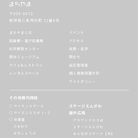
〒955-0072
新潟県三条市元町
11番6号
まちやまとは
イベント
図書館・電子図書館
アクセス
科学教育センター
視察・見学
鍛冶ミュージアム
問合せ
カフェ&レストラン
指定管理者
レンタルスペース
個人情報保護方針
サイトポリシー
その他館内施設
ステージえんがわ
サイエンスホール
屋外広場
サイエンスラボ 1・2
会議室
グラウンドひろば
ひまわり
ステージえんがわ
はなしょうぶ
みんなのステージ【外】