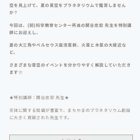
空を見上げて、夏の星空をプラネタリウムで鑑賞しません
か？
今回は、(前)科学教育センター所員の関谷忠宏 先生を特別講
師にお迎えし、
夏の大三角やペルセウス座流星群、
火星と木星の大接近な
ど、
さまざまな星空のイベントを分かりやすく解説していただき
ます☆
★特別講師：関谷忠宏 先生★
天体に関する知識が豊富で、まちやまのプラネタリウム創設
に大きく貢献された先生です。