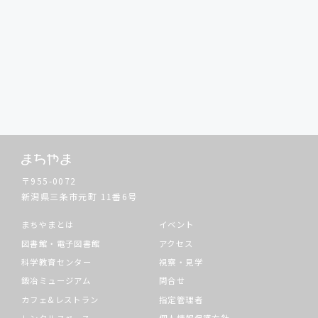
〒955-0072
新潟県三条市元町
11番6号
まちやまとは
イベント
図書館・電子図書館
アクセス
科学教育センター
視察・見学
鍛冶ミュージアム
問合せ
カフェ&レストラン
指定管理者