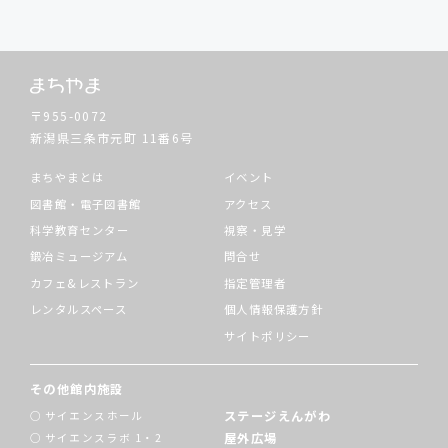
〒955-0072
新潟県三条市元町
11番6号
まちやまとは
イベント
図書館・電子図書館
アクセス
科学教育センター
視察・見学
鍛冶ミュージアム
問合せ
カフェ&レストラン
指定管理者
レンタルスペース
個人情報保護方針
サイトポリシー
その他館内施設
ステージえんがわ
サイエンスホール
屋外広場
サイエンスラボ 1・2