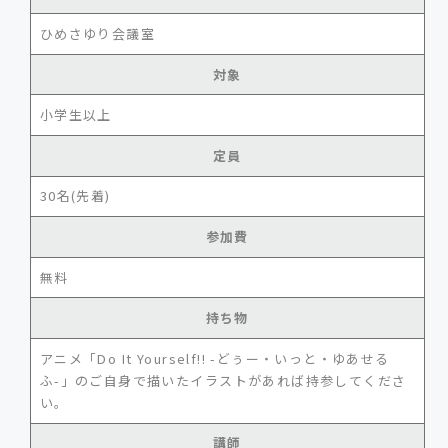
ひめさゆり会議室
対象
小学生以上
定員
30名(先着)
参加費
無料
持ち物
アニメ「Do It Yourself!! -どぅー・いっと・ゆあせる
ふ-」のご自身で描いたイラストがあれば持参してくださ
い。
講師