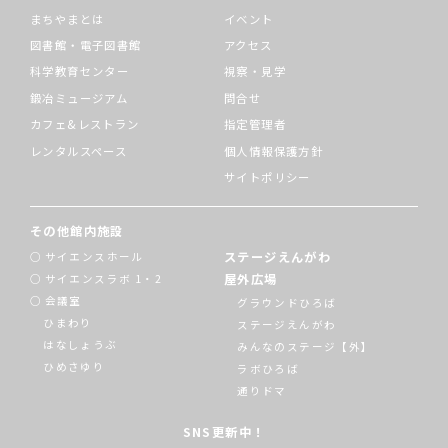
まちやまとは
イベント
図書館・電子図書館
アクセス
科学教育センター
視察・見学
鍛冶ミュージアム
問合せ
カフェ&レストラン
指定管理者
レンタルスペース
個人情報保護方針
サイトポリシー
その他館内施設
ステージえんがわ
サイエンスホール
屋外広場
サイエンスラボ 1・2
会議室
グラウンドひろば
ひまわり
ステージえんがわ
はなしょうぶ
みんなのステージ【外】
ひめさゆり
ラボひろば
通りドマ
SNS更新中！