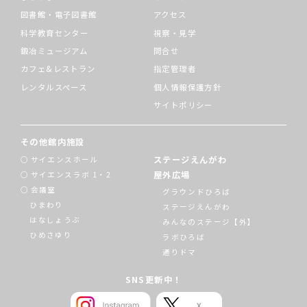
図書館・電子図書館
アクセス
科学教育センター
視察・見学
鍛冶ミュージアム
問合せ
カフェ&レストラン
指定管理者
レンタルスペース
個人情報保護方針
サイトポリシー
その他館内施設
ステージえんがわ
サイエンスホール
屋外広場
サイエンスラボ 1・2
会議室
グラウンドひろば
ひまわり
ステージえんがわ
はなしょうぶ
みんなのステージ【外】
ひめさゆり
ラボひろば
通りドマ
SNS更新中！