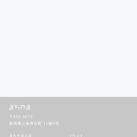
〒955-0072
新潟県三条市元町
11番6号
まちやまとは
イベント