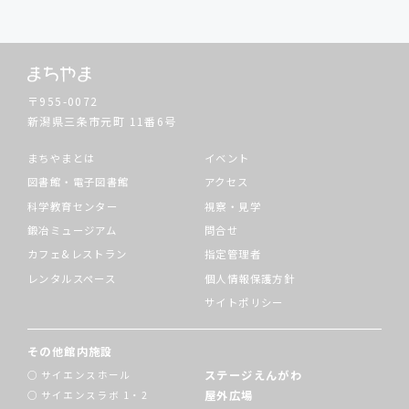
〒955-0072
新潟県三条市元町
11番6号
まちやまとは
イベント
図書館・電子図書館
アクセス
科学教育センター
視察・見学
鍛冶ミュージアム
問合せ
カフェ&レストラン
指定管理者
レンタルスペース
個人情報保護方針
サイトポリシー
その他館内施設
ステージえんがわ
サイエンスホール
屋外広場
サイエンスラボ 1・2