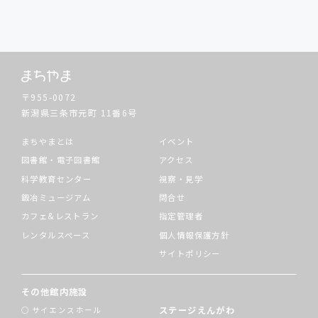
〒955-0072
新潟県三条市元町
11番6号
まちやまとは
イベント
図書館・電子図書館
アクセス
科学教育センター
視察・見学
鍛冶ミュージアム
問合せ
カフェ&レストラン
指定管理者
レンタルスペース
個人情報保護方針
サイトポリシー
その他館内施設
ステージえんがわ
サイエンスホール