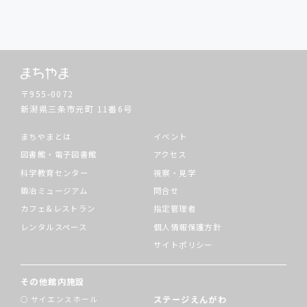
〒955-0072
新潟県三条市元町
11番6号
まちやまとは
イベント
図書館・電子図書館
アクセス
科学教育センター
視察・見学
鍛冶ミュージアム
問合せ
カフェ&レストラン
指定管理者
レンタルスペース
個人情報保護方針
サイトポリシー
その他館内施設
ステージえんがわ
サイエンスホール