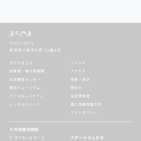
〒955-0072
新潟県三条市元町
11番6号
まちやまとは
イベント
図書館・電子図書館
アクセス
科学教育センター
視察・見学
鍛冶ミュージアム
問合せ
カフェ&レストラン
指定管理者
レンタルスペース
個人情報保護方針
サイトポリシー
その他館内施設
ステージえんがわ
サイエンスホール