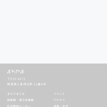
〒955-0072
新潟県三条市元町
11番6号
まちやまとは
イベント
図書館・電子図書館
アクセス
科学教育センター
視察・見学