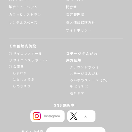
鍛冶ミュージアム
問合せ
カフェ&レストラン
指定管理者
レンタルスペース
個人情報保護方針
サイトポリシー
その他館内施設
ステージえんがわ
サイエンスホール
屋外広場
サイエンスラボ 1・2
会議室
グラウンドひろば
ひまわり
ステージえんがわ
はなしょうぶ
みんなのステージ【外】
ひめさゆり
ラボひろば
通りドマ
SNS更新中！
サイト内検索