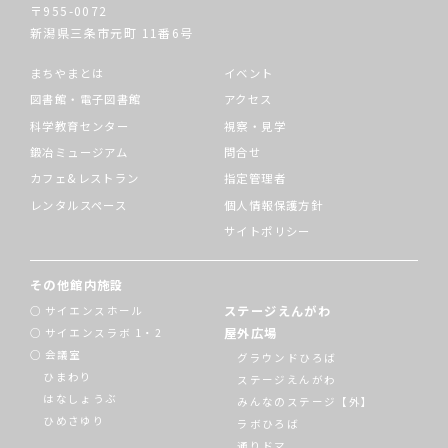
〒955-0072
新潟県三条市元町
11番6号
まちやまとは
イベント
図書館・電子図書館
アクセス
科学教育センター
視察・見学
鍛冶ミュージアム
問合せ
カフェ&レストラン
指定管理者
レンタルスペース
個人情報保護方針
サイトポリシー
その他館内施設
ステージえんがわ
サイエンスホール
屋外広場
サイエンスラボ 1・2
会議室
グラウンドひろば
ひまわり
ステージえんがわ
はなしょうぶ
みんなのステージ【外】
ひめさゆり
ラボひろば
通りドマ