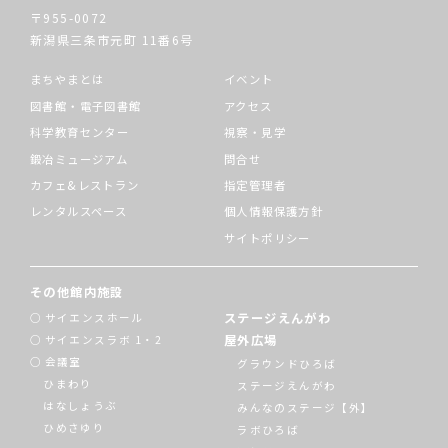
〒955-0072
新潟県三条市元町
11番6号
まちやまとは
イベント
図書館・電子図書館
アクセス
科学教育センター
視察・見学
鍛冶ミュージアム
問合せ
カフェ&レストラン
指定管理者
レンタルスペース
個人情報保護方針
サイトポリシー
その他館内施設
ステージえんがわ
サイエンスホール
屋外広場
サイエンスラボ 1・2
会議室
グラウンドひろば
ひまわり
ステージえんがわ
はなしょうぶ
みんなのステージ【外】
ひめさゆり
ラボひろば